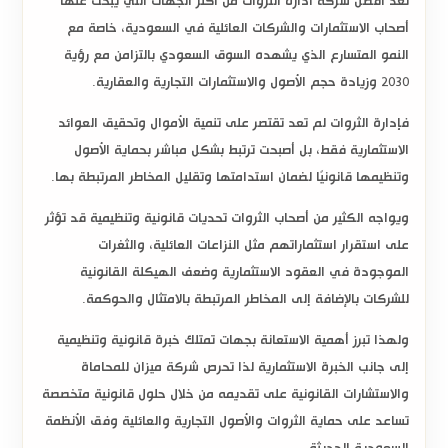
تُعد
افضل شركة ادارة الثروات
من أكثر الجهات التي يبحث عنها
أصحاب الاستثمارات والشركات العائلية في السعودية، خاصة مع
النمو المتسارع الذي يشهده السوق السعودي بالتزامن مع رؤية
2030 وزيادة حجم الأصول والاستثمارات التجارية والعقارية.
فإدارة الثروات لم تعد تقتصر على تنمية الأموال وتحقيق العوائد
الاستثمارية فقط، بل أصبحت ترتبط بشكل مباشر بحماية الأصول
وتنظيمها قانونيًا لضمان استدامتها وتقليل المخاطر المرتبطة بها.
ويواجه الكثير من أصحاب الثروات تحديات قانونية وتنظيمية قد تؤثر
على استقرار استثماراتهم مثل النزاعات العائلية، والثغرات
الموجودة في العقود الاستثمارية وضعف الهيكلة القانونية
للشركات بالإضافة إلى المخاطر المرتبطة بالامتثال والحوكمة.
ولهذا تبرز أهمية الاستعانة بجهات تمتلك خبرة قانونية وتنظيمية
إلى جانب الخبرة الاستثمارية لذا تحرص شركة ميزان للمحاماة
والاستشارات القانونية على تقديمه من خلال حلول قانونية متخصصة
تساعد على حماية الثروات والأصول التجارية والعائلية وفق الأنظمة
السعودية الحديثة.