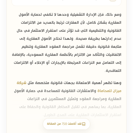
ومع ذلك، فإن الإدارة التشغيلية وحدها لا تكفي لحماية الأصول
العقارية بشكل كامل، لأن العقارات ترتبط بالعديد من الالتزامات
القانونية والتنظيمية التي قد تؤثر على استقرار الاستثمار في حال
عدم إدارتها بطريقة صحيحة. ولهذا تحتاج الأصول العقارية إلى
متابعة قانونية دقيقة تشمل مراجعة العقود العقارية وتنظيم
الاتفاقيات والتأكد من الالتزام بالأنظمة العقارية السعودية، بالإضافة
إلى التعامل مع النزاعات المرتبطة بالإيجارات أو الإخلاء أو الالتزامات
التعاقدية.
وهنا تظهر أهمية الاستعانة بجهات قانونية متخصصة مثل
شركة
ميزان للمحاماة
والاستشارات القانونية
للمساعدة في حماية الأصول
العقارية ومراجعة العقود وتمثيل المستثمرين في النزاعات
العقارية، بما يساهم في تقليل المخاطر القانونية والحفاظ على
استقرار الاستثمارات العقارية على المدى الطويل.
لقد أكملت 50% من المقالة
أهمية الجانب القانوني في إدارة الثروات