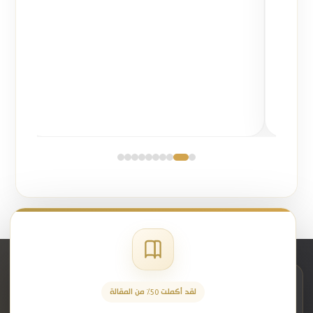
بـ
شركة للمحاماة والاستشارات القانونية
تمتلك خبرة في حماية
الأصول والاستثمارات وإدارة المخاطر القانونية مثل ميزان للمحاماة
لضمان إدارة الثروات بطريقة أكثر أمانًا واستقرارًا تتوافق مع
الأنظمة السعودية الحديثة وتحافظ على استدامة الأصول على
المدى الطويل.
حوكمة وإدارة الثروات العائلية وفق الأنظمة
السعودية الحديثة
تُشكّل الشركات العائلية الشريان النابض للاستثمارات المحلية في
المملكة، ممّا يجعل حظر تفتتها وتحصين أصولها ركيزة أساسية
لاستدامة الأعمال، فمع صدور
نظام الشركات الجديد
واعتماد
ميثاق
العائلة الاسترشادي
من وزارة التجارة أصبحت الكيانات العائلية تمتلك
بيئة نظامية مرنة تُنظّم العلاقة بين الشركاء والورثة بدقة، ممّا
يضمن وقايتها من النزاعات القضائية، واستدامة الثروة وتوارثها
بسلاسة عبر الأجيال.
شركة ميزان القانونية
لقد أكملت 50% من المقالة
إن التحول نحو الهيكلة القانونية والمؤسسية هو الدرع الحامي
شريككم القانوني لحلول دقيقة تدعم الاستقرار