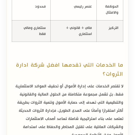
الحوكمة
عنصر رئيسي
محدود
والامتثال
التركيز
مالي + قانوني +
ستثماري ومالي
استثماري
فقط
ما الخدمات التي تقدمها افضل شركة ادارة
الثروات؟
لا تقتصر الخدمات على إدارة الأموال أو تحقيق العوائد الاستثمارية
فقط، بل تشمل مجموعة متكاملة من الحلول المالية والقانونية
والتنظيمية التي تهدف إلى حماية الأصول وتنمية الثروات بطريقة
أكثر استقرارًا وأمانًا على المدى الطويل، فإدارة الثروات الحديثة
تعتمد على بناء استراتيجية شاملة تساعد أصحاب الاستثمارات
والشركات العائلية على تقليل المخاطر والحفاظ على استدامة
الأصول وفق الأنظمة السعودية.