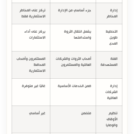
إدارة
جزء أساسي من الإدارة
تركز على المخاطر
المخاطر
الاستثمارية فقط
التخطيط
يشمل انتقال الثروة
يركز على أداء
طويل
واستدامتها
الاستثمارات
المدى
الفئة
أصحاب الثروات والشركات
المستثمرون وأصحاب
المستهدفة
العائلية والمستثمرون
المحافظ
الاستثمارية
إدارة
ضمن الخدمات الأساسية
غالبًا غير متوفرة
الشركات
العائلية
تنظيم
متضمن
غير أساسي
الأوقاف
والوصايا