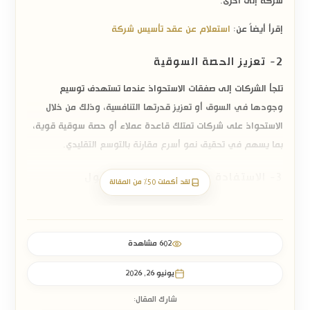
شركة إلى أخرى.
إقرأ أيضاً عن:
استعلام عن عقد تأسيس شركة
2- تعزيز الحصة السوقية
تلجأ الشركات إلى
صفقات الاستحواذ
عندما تستهدف توسيع
وجودها في السوق أو تعزيز قدرتها التنافسية، وذلك من خلال
الاستحواذ على شركات تمتلك قاعدة عملاء أو حصة سوقية قوية،
بما يسهم في تحقيق نمو أسرع مقارنة بالتوسع التقليدي.
3- الاستفادة من التكنولوجيا والأصول
لقد أكملت 50% من المقالة
الاستراتيجية
قد يكون الدافع الرئيس للاستحواذ هو الحصول على أصول يصعب
بناؤها في وقت قصير، مثل التقنيات المتقدمة، أو براءات الاختراع،
602 مشاهدة
أو العلامات التجارية، أو قواعد البيانات، أو الكفاءات البشرية
يونيو 26, 2026
المتخصصة، بما يمنح الشركة المستحوذة ميزة تنافسية مستدامة.
شارك المقال: