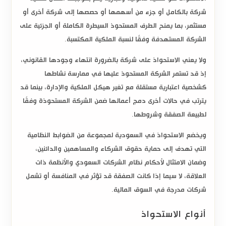
شركة بالكامل أو جزء من أسهمها أو حصصها إلى شركة أخرى أو
مستثمر، بما يمنح الطرف المستحوذ السيطرة الكاملة أو الجزئية على
الشركة المستهدفة وفقًا لنسبة الملكية المكتسبة.
ولا يعني
الاستحواذ على شركة
بالضرورة انتهاء وجودها القانوني،
إذ قد تستمر الشركة المستحوذ عليها في ممارسة نشاطها
كشخصية اعتبارية مستقلة مع تغير هيكل الملكية والإدارة، بينما قد
يترتب في حالات أخرى دمج أعمالها ضمن الشركة المستحوذة وفقًا
لطبيعة الصفقة وشروطها.
ويخضع
الاستحواذ في السعودية
لمجموعة من الضوابط النظامية
التي تهدف إلى حماية حقوق الشركاء والمساهمين والدائنين،
وضمان الامتثال لأحكام
نظام الشركات السعودي
والأنظمة ذات
العلاقة، لا سيما إذا كانت الصفقة قد تؤثر في المنافسة أو تشمل
شركات مدرجة في السوق المالية.
أنواع الاستحواذ