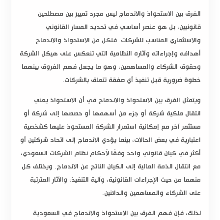
الفرق بين الاستحواذ والاندماج
ليس مجرد تمييز بين مصطلحين
قانونيين، بل هو عنصر أساسي في تحديد المسار القانوني
والاستثماري المناسب للشركات. فلكل من الاستحواذ والاندماج
أهدافه وإجراءاته وآثاره النظامية التي تنعكس على هيكل الشركة
وحقوق الشركاء والمساهمين، وهو ما يجعل فهم الفروق بينهما
خطوة ضرورية قبل تنفيذ أي صفقة تتعلق بالشركات.
ويتمثل
الفرق بين الاستحواذ والاندماج
في أن الاستحواذ يعني
انتقال ملكية شركة أو جزء من أسهمها أو حصصها إلى شركة أو
مستثمر آخر مع إمكانية استمرار الشركة المستحوذ عليها كشخصية
اعتبارية في بعض الحالات، بينما يؤدي الاندماج إلى اتحاد شركتين أو
أكثر في كيان قانوني واحد وفقًا لأحكام
نظام الشركات السعودي
،
مع انتقال الذمة المالية إلى الكيان الناتج عن الاندماج. ويختلف كل
منهما من حيث الإجراءات القانونية، وآلية التنفيذ، والآثار المترتبة
على الشركاء والمساهمين والدائنين.
لذلك، فإن فهم
الفرق بين الاستحواذ والاندماج في السعودية