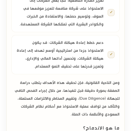
تعزيز القدرة التنافسية:
تلجأ بعض الشركات إلى
الاستحواذ على شركة
منافسة لتعزيز موقعها في
السوق، وتوسيع حصتها، والاستفادة من الخبرات
والكوادر البشرية التي تمتلكها الشركة المستهدفة.
دعم خطط إعادة هيكلة الشركات:
قد يكون
الاستحواذ جزءًا من استراتيجية أوسع تهدف إلى
إعادة
هيكلة الشركات
، وتحسين أدائها المالي والإداري،
وتعزيز قدرتها على تحقيق النمو المستدام.
ومن الناحية القانونية، فإن تحقيق هذه الأهداف يتطلب دراسة
الصفقة بصورة دقيقة قبل تنفيذها، من خلال إجراء
الفحص النافي
للجهالة (Due Diligence)
، وتقييم المخاطر والالتزامات المحتملة،
والتأكد من توافق عملية الاستحواذ مع أحكام
نظام الشركات
السعودي
والأنظمة ذات الصلة.
ما هو الاندماج؟