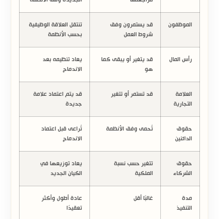
الموظفون
قد يستمرون وفق
تنتقل العلاقة الوظيفية
شروط العمل
بحسب الأنظمة
رأس المال
قد يتغير أو يبقى كما
يعاد تنظيمه بعد
هو
الاندماج
العلامة
قد تستمر أو تتغير
قد يتم اعتماد علامة
التجارية
جديدة
حقوق
تُحمى وفق الأنظمة
تُراعى قبل اعتماد
الدائنين
الاندماج
حقوق
تتغير حسب نسبة
يعاد توزيعها في
الشركاء
الملكية
الكيان الجديد
مدة
غالبًا أقل
عادة أطول وأكثر
التنفيذ
تعقيدًا