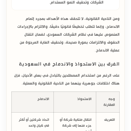
الشركات
وتحقيق النمو المستدام.
ومن الناحية القانونية، لا تتحقق هذه الأهداف بمجرد إتمام
الاندماج، وإنما تتطلب تخطيطًا قانونيًا دقيقًا، والالتزام بالإجراءات
المنصوص عليها في
نظام الشركات السعودي
، لضمان انتقال
الحقوق والالتزامات بصورة صحيحة، وتحقيق الغاية المرجوة من
عملية الاندماج.
الفرق بين الاستحواذ والاندماج في السعودية
على الرغم من استخدام المصطلحين بالتبادل في بعض الأحيان، فإن
هناك اختلافات جوهرية بينهما من الناحية القانونية والعملية.
وجه
الاستحواذ
الاندماج
المقارنة
التعريف
انتقال ملكية شركة أو
اتحاد شركتين أو أكثر
جزء منها إلى شركة
في كيان واحد