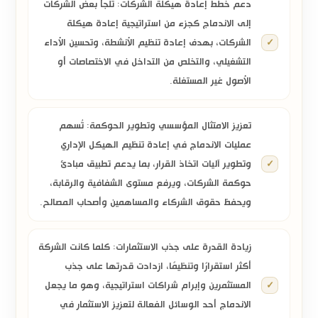
دعم خطط إعادة هيكلة الشركات:
تلجأ بعض الشركات
إلى الاندماج كجزء من استراتيجية
إعادة هيكلة
الشركات
، بهدف إعادة تنظيم الأنشطة، وتحسين الأداء
التشغيلي، والتخلص من التداخل في الاختصاصات أو
الأصول غير المستغلة.
تعزيز الامتثال المؤسسي وتطوير الحوكمة:
تُسهم
عمليات الاندماج في إعادة تنظيم الهيكل الإداري
وتطوير آليات اتخاذ القرار، بما يدعم تطبيق مبادئ
حوكمة الشركات
، ويرفع مستوى الشفافية والرقابة،
ويحفظ حقوق الشركاء والمساهمين وأصحاب المصالح.
زيادة القدرة على جذب الاستثمارات:
كلما كانت الشركة
أكثر استقرارًا وتنظيمًا، ازدادت قدرتها على جذب
المستثمرين وإبرام شراكات استراتيجية، وهو ما يجعل
الاندماج أحد الوسائل الفعالة لتعزيز
الاستثمار في