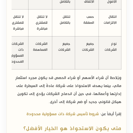
الأصول
الاتفاق
بالكامل
انتقال
حسب
تنتقل
لا تنتقل
لا تنتقل
الالتزامات
الصفقة
بالكامل
للمشتري
للمشتري
مباشرة
مباشرة
نوع
جميع
جميع
الشركات
الشركات
الشركات
الشركات
الشركات
المساهمة
ذات
المسؤولية
المحدودة
ويُلاحظ أن
شراء الأسهم
أو
شراء الحصص
قد يكون مجرد استثمار
مالي، بينما يهدف
الاستحواذ على شركة
عادةً إلى السيطرة على
إدارتها وأعمالها، في حين أن
اندماج الشركات
يؤدي إلى تكوين
هيكل قانوني جديد أو ضم شركة إلى أخرى.
إقرأ أيضاً عن:
شروط تأسيس شركة ذات مسؤولية محدودة
متى يكون الاستحواذ هو الخيار الأفضل؟