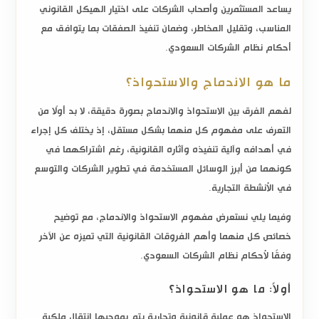
يساعد المستثمرين وأصحاب الشركات على اختيار الهيكل القانوني
المناسب، وتقليل المخاطر، وضمان تنفيذ الصفقات بما يتوافق مع
أحكام
نظام الشركات السعودي
.
ما هو الاندماج والاستحواذ؟
لفهم
الفرق بين الاستحواذ والاندماج
بصورة دقيقة، لا بد أولًا من
التعرف على مفهوم كل منهما بشكل مستقل، إذ يختلف كل إجراء
في أهدافه وآلية تنفيذه وآثاره القانونية، رغم اشتراكهما في
كونهما من أبرز الوسائل المستخدمة في تطوير الشركات والتوسع
في الأنشطة التجارية.
وفيما يلي نستعرض مفهوم
الاستحواذ والاندماج
، مع توضيح
خصائص كل منهما وأهم الفروقات القانونية التي تميزه عن الآخر
وفقًا لأحكام
نظام الشركات السعودي
.
أولاً: ما هو الاستحواذ؟
الاستحواذ هو عملية قانونية وتجارية يتم بموجبها انتقال ملكية