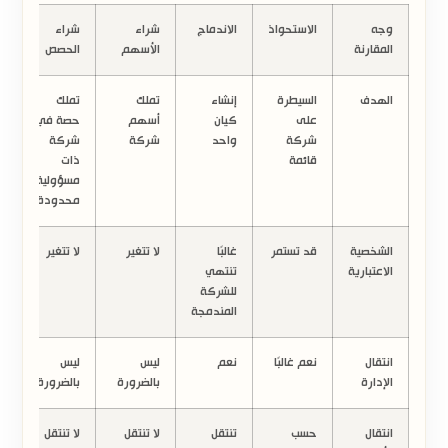
وجه
الاستحواذ
الاندماج
شراء
شراء
المقارنة
الأسهم
الحصص
الهدف
السيطرة
إنشاء
تملك
تملك
على
كيان
أسهم
حصة في
شركة
واحد
شركة
شركة
قائمة
ذات
مسؤولية
محدودة
الشخصية
قد تستمر
غالبًا
لا تتغير
لا تتغير
الاعتبارية
تنتهي
للشركة
المندمجة
انتقال
نعم غالبًا
نعم
ليس
ليس
الإدارة
بالضرورة
بالضرورة
انتقال
حسب
تنتقل
لا تنتقل
لا تنتقل