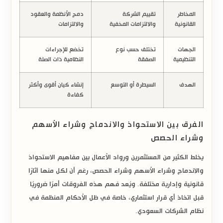
المخاطر
تقييم الشركة
دمج الأنظمة والعقود
القانونية
والالتزامات المخفية
والالتزامات
الجهات
تختلف حسب نوع
تخضع للإجراءات
التنظيمية
الصفقة
النظامية ذات الصلة
الهدف
السيطرة أو التوسع
إنشاء كيان أقوى وأكثر
كفاءة
الفرق بين الاستحواذ والاندماج وشراء الأسهم
وشراء الحصص
يخلط الكثير من المستثمرين ورواد الأعمال بين مفاهيم
الاستحواذ
و
الاندماج
و
شراء الأسهم
و
شراء الحصص
، رغم أن لكل منها آثارًا
قانونية وإدارية مختلفة. ويُعد فهم هذه الفروقات أمرًا ضروريًا
قبل اتخاذ أي قرار استثماري، خاصة في ظل الأحكام المنظمة في
نظام الشركات السعودي
.