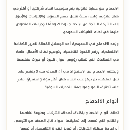
الاندماج هو عملية قانونية يتم بموجبها اتحاد شركتين أو أكثر في
كيان قانوني واحد، بحيث تنتقل جميع الحقوق والالتزامات والأصول
إلى الشركة الناتجة عن الاندماج، وذلك وفقًا للإجراءات المنصوص
عليها في
نظام الشركات السعودي
.
ويُعد
الاندماج في السعودية
أحد الوسائل الفعالة لتعزيز الكفاءة
الاقتصادية، ورفع القدرة التنافسية، وتوسيع نطاق الأعمال، خاصة
في القطاعات التي تتطلب رؤوس أموال كبيرة أو خبرات متخصصة.
ويختلف الاندماج عن الاستحواذ في أن الهدف منه لا يقتصر على
نقل الملكية، بل يركز على إنشاء كيان أكثر قوة واستقرارًا، قادر
على تحقيق النمو ومواجهة التحديات السوقية.
أنواع الاندماج
تختلف
أنواع الاندماج
باختلاف أهداف الشركات وطبيعة نشاطها
والنتائج التي تسعى إلى تحقيقها، سواء كان الهدف هو التوسع،
أو
إعادة هيكلة الشركات
، أو تعزيز القدرة التنافسية، أو تحسين