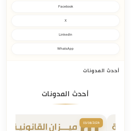
4- التوسع في أسواق جديدة
Facebook
يُعد
استحواذ الشركات
أحد أسرع الوسائل لدخول أسواق أو
قطاعات جديدة، إذ يمكن للمستثمر الاستفادة من البنية التشغيلية
X
والعلاقات التجارية التي تمتلكها الشركة المستهدفة، بدلًا من تحمل
LinkedIn
الوقت والتكاليف اللازمة لتأسيس نشاط جديد.
5- الحفاظ على هوية الشركة المستحوذ عليها
WhatsApp
في بعض الصفقات، يكون من مصلحة المستثمر استمرار الشركة
باسمها التجاري وعلامتها التجارية وهيكلها التشغيلي، خاصة إذا
أحدث المدونات
كانت تتمتع بسمعة قوية أو قاعدة عملاء مستقرة، مع انتقال
ملكيتها وإدارتها إلى المالك الجديد وفقًا لشروط الصفقة.
أحدث المدونات
وتجدر الإشارة إلى أن اختيار الاستحواذ لا يعتمد على الجانب
الاستثماري وحده، بل يتطلب أيضًا دراسة الجوانب القانونية
والتنظيمية للصفقة، والتأكد من توافقها مع
نظام الشركات
السعودي
، وإجراء
الفحص النافي للجهالة (Due Diligence)
قبل
03/08/2026
إتمام عملية الاستحواذ.