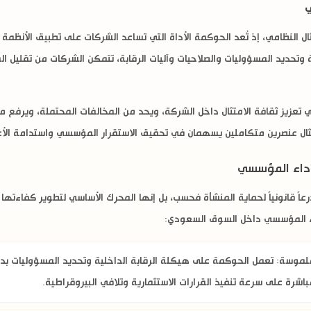
ي
ال النظامي، إذ تُعد الحوكمة الأداة التي تساعد الشركات على تطبيق الأنظمة
حديد المسؤوليات والصلاحيات وآليات الرقابة، تتمكن الشركات من تقليل المخ
يز ثقافة الامتثال داخل الشركة، ويحد من المخالفات المحتملة، ويرفع م
متثال عنصرين متكاملين يسهمان في تحقيق الاستقرار المؤسسي واستدامة الأ
أداء المؤسسي
اً قانونياً لحماية المنشأة فحسب، بل إنها المحرك الأساسي لتطوير كفاءتها 
اء المؤسسي داخل السوق السعودي:
ملموسة:
تعمل الحوكمة على هيكلة الرقابة الداخلية وتحديد المسؤوليات بدقة،
شرة على سرعة تنفيذ القرارات الاستثمارية وتلافي البيروقراطية.