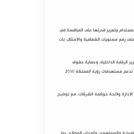
المستدام وتعزيز قدرتها على المنافسة في
لى رفع مستويات الشفافية والامتثال، بات
يز الرقابة الداخلية، وحماية حقوق
المستثمرين، وضمان اتخاذ القرارات الإستراتيجية وفق معايير واضحة وعادلة، ولهذا أصبحت حوكمة الشركات من الركائز التي تدعم مستهدفات رؤية المملكة 2030
الإدارة ولائحة حوكمة الشركات، مع توضيح
نفيذية والمساهمين وأصحاب المصالح، بما