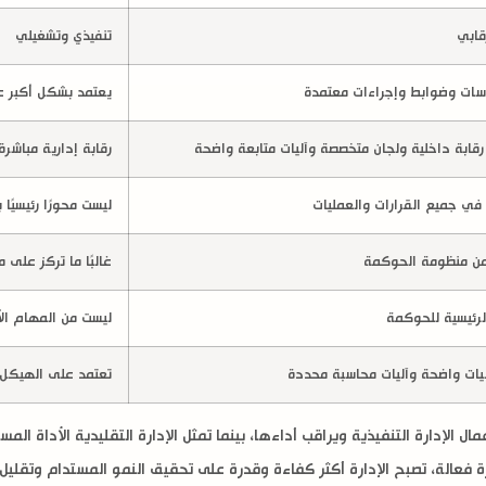
قابي
تنفيذي وتشغيلي
سات وضوابط وإجراءات معتمدة
يعتمد بشكل أكبر عل
قابة داخلية ولجان متخصصة وآليات متابعة واضحة
رقابة إدارية مباشرة
ي جميع القرارات والعمليات
ليست محورًا رئيسيًا
ن منظومة الحوكمة
غالبًا ما تركز على
لرئيسية للحوكمة
ليست من المهام الأ
يات واضحة وآليات محاسبة محددة
تعتمد على الهيكل ا
مال الإدارة التنفيذية ويراقب أداءها، بينما تمثل الإدارة التقليدية الأداة ا
فعالة، تصبح الإدارة أكثر كفاءة وقدرة على تحقيق النمو المستدام وتقليل ال