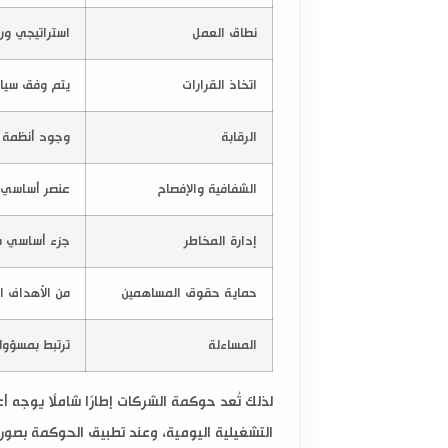
نطاق العمل
استراتيجي ور
اتخاذ القرارات
يتم وفق سيا
الرقابة
وجود أنظمة ر
الشفافية والإفصاح
عنصر أساسي ف
إدارة المخاطر
جزء أساسي م
حماية حقوق المساهمين
من الأهداف ا
المساءلة
ترتبط بمسؤول
لذلك تُعد حوكمة الشركات إطارًا شاملًا يوجه أع
التشغيلية اليومية، وعند تطبيق الحوكمة بصورة 