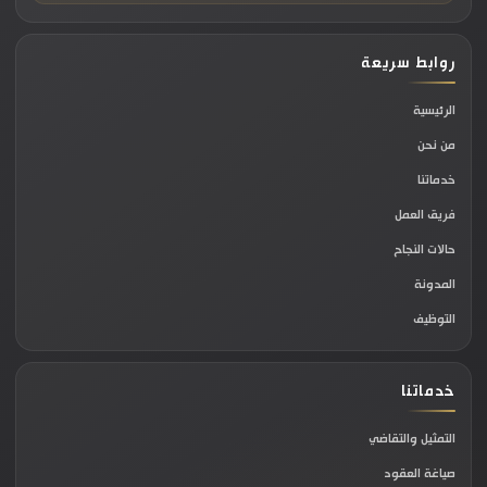
العدل باستخدام حساب “النفاذ الوطني الموحد”
الخاص بمدير المنشأة أو صاحب الصلاحية.
روابط سريعة
اختيار الخدمة:
الانتقال إلى قائمة الخدمات الإلكترونية،
الرئيسية
ثم اختيار قطاع
“الوكالات والإقرارات”
، وضغط خدمة
من نحن
“إصدار وكالة إلكترونية”
.
خدماتنا
فريق العمل
تحديد صفة الموكل:
اختيار صفة الموكل بـ (شخصية
حالات النجاح
معنوية / شركة أو مؤسسة)، وهنا سيقوم النظام
المدونة
بجلب بيانات السجل التجاري للمنشأة تلقائياً من وزارة
التوظيف
التجارة لربطها بالوكالة.
خدماتنا
إدخال بيانات الوكيل:
إدخال البيانات الشخصية للممثل
النظامي (رقم الهوية وتاريخ الميلاد)، سواء كان
التمثيل والتقاضي
محامياً من مكتب خارجي أو موظفاً في الإدارة
صياغة العقود
القانونية الداخلية.