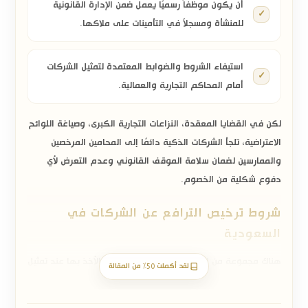
أن يكون موظفاً رسميًا يعمل ضمن الإدارة القانونية
للمنشأة ومسجلاً في التأمينات على ملاكها.
استيفاء الشروط والضوابط المعتمدة لتمثيل الشركات
أمام المحاكم التجارية والعمالية.
لكن في القضايا المعقدة، النزاعات التجارية الكبرى، وصياغة اللوائح
الاعتراضية، تلجأ الشركات الذكية دائمًا إلى المحامين المرخصين
والممارسين لضمان سلامة الموقف القانوني وعدم التعرض لأي
دفوع شكلية من الخصوم.
شروط ترخيص الترافع عن الشركات في
السعودية
هناك مجموعة من المتطلبات النظامية التي يتم الأخذ بها عند تمثيل
لقد أكملت 50% من المقالة
الشركات قضائيًا، ومن أبرزها: