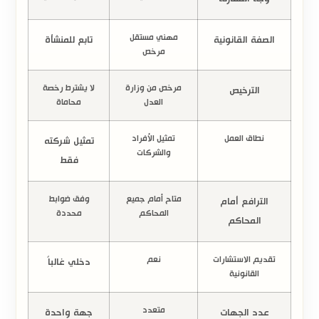
مهني مستقل
الصفة القانونية
تابع للمنشأة
مرخص
مرخص من وزارة
لا يشترط رخصة
الترخيص
العدل
محاماة
نطاق العمل
تمثيل الأفراد
تمثيل شركته
والشركات
فقط
متاح أمام جميع
وفق ضوابط
الترافع أمام
المحاكم
محددة
المحاكم
تقديم الاستشارات
نعم
دخلي غالباً
القانونية
متعدد
عدد الجهات
جهة واحدة