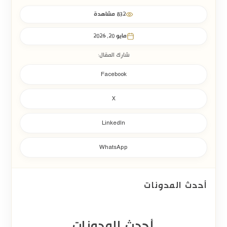
الحصول على مؤهل في الشريعة أو الأنظمة.
832 مشاهدة
مايو 20, 2026
التسجيل في التأمينات الاجتماعية.
شارك المقال:
وجود عقد عمل رسمي.
Facebook
X
العمل ضمن الإدارة القانونية للمنشأة.
LinkedIn
وجود تفويض أو وكالة نظامية.
WhatsApp
استكمال متطلبات وزارة العدل.
أحدث المدونات
وتهدف هذه الضوابط إلى تنظيم التمثيل القضائي للشركات والحد
من الترافع غير النظامي.
أحدث المدونات