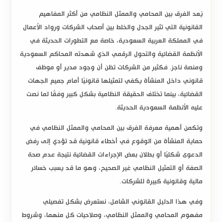
يُعد
الفرق بين المحامي والممثل النظامي
من أكثر المفاهيم
القانونية التي تثير الجدل والخلط بين أصحاب الشركات ورواد الأعمال
في المملكة العربية السعودية، خاصة مع التطورات الحديثة في
الأنظمة القضائية والتحول الرقمي الذي شهدته المحاكم السعودية
ومنصة ناجز. فكثير من الشركات تظن أن وجود مدير أو موظف
قانوني داخل المنشأة يكفي لتمثيلها قانونيًا أمام جميع الجهات
القضائية، بينما تختلف الحقيقة النظامية بشكل كبير وفقًا لما نصت
عليه الأنظمة السعودية الحديثة.
وتكمن أهمية معرفة
الفرق بين المحامي والممثل النظامي
في
حماية المنشأة من الوقوع في أخطاء قانونية قد تؤدي إلى رفض
الدعوى شكليًا أو بطلان بعض الإجراءات القضائية نتيجة عدم صحة
الصفة أو التمثيل النظامي غير الصحيح، وهو ما قد يسبب خسائر
مالية وقانونية كبيرة للشركات.
وفي هذا الدليل القانوني الشامل، نستعرض بشكل تفصيلي
مفهوم المحامي والممثل النظامي، وصلاحيات كل منهما، وشروط