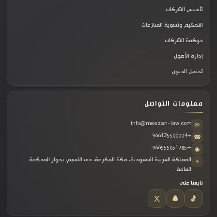
تأسيس الشركات
التحكيم وتسوية المنازعات
تحديد بنود الترافع:
اختيار نص الوكالة بدقة وتفعيل
خيارات (المرافعة والمدافعة، الإقرار، الإنكار، صلح،
حوكمة الشركات
التحكيم، تقديم الدعاوى، ومراجعة محاكم التنفيذ)
إدارة الأصول
حسب الصلاحيات المرغوب منحها له.
تحصيل الديون
الاعتماد والنشر:
مراجعة مسودة التفويض ثم
معلومات التواصل
اعتمادها عبر رمز التحقق (OTP)؛ لتنعكس الوكالة
فوراً في أنظمة المحاكم وبوابة ناجز للممثل النظامي
info@meezan-law.com
✉
+966125500004
الجديد.
☎
+966555051785
◉
المملكة العربية السعودية، مكة المكرمة، حي النسيم، بجوار المحكمة
⌖
وينصح خبراء القانون دائماً بتدقيق بنود هذه الوكالات بعناية
العامة.
وتحديد مدة صلاحيتها، لتجنب سوء استخدام الصلاحيات أو حدوث
تابعنا على
أي تداخل في المسؤوليات القانونية داخل الشركة.
مخاطر التمثيل الخاطئ للشركات أمام القضاء