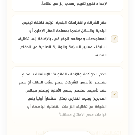
لإعداد تقرير تقييم رسمي إلزامي نظاماً.
مقر الشركة واشتراطات البلدية:
ترتبط تكلفة ترخيص
البلدية والسكن (بلدي) بمساحة المقر الإداري أو
المستودعات وموقعه الجغرافي، بالإضافة إلى تكاليف
استيفاء معايير السلامة والوقاية الصادرة عن الدفاع
المدني.
حجم الحوكمة والأتعاب القانونية:
الاستعانة بـ
محامٍ
متخصص لتأسيس الشركات
يصيغ ميثاق العائلة أو يضع
عقد تأسيس مخصص يحمي الأقلية وينظم مجالس
المديرين وبنود التخارج، يُمثل استثماراً أولياً يقي
الشركة من تكاليف النزاعات القضائية الباهظة أو
غرامات عدم الامتثال مستقبلاً.
التكاليف الإضافية التي قد يتحملها