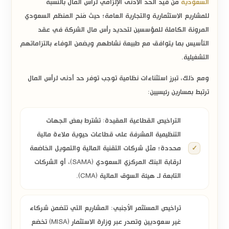
السعودية
من قيد الحد الأدنى الإلزامي لرأس المال بالنسبة
للمشاريع الاستثمارية والتجارية العامة؛ حيث مَنح المنظم السعودي
المرونة الكاملة للمؤسسين لتحديد رأس مال الشركة في عقد
التأسيس بما يتوافق مع طبيعة نشاطهم ويضمن الوفاء بالتزاماتهم
التشغيلية.
ومع ذلك، تبرز استثناءات نظامية توجب توفر حد أدنى لرأس المال
ترتبط بمسارين رئيسيين:
التراخيص القطاعية المقيدة:
تشترط بعض الجهات
التنظيمية المشرفة على قطاعات حيوية ملاءة مالية
محددة؛ مثل شركات التقنية المالية والتمويل الخاضعة
لرقابة
البنك المركزي السعودي (SAMA)
، أو الشركات
التابعة لـ
هيئة السوق المالية (CMA)
.
تراخيص المستثمر الأجنبي:
المشاريع التي تتضمن شركاء
غير سعوديين وتصدر عبر
وزارة الاستثمار (MISA)
تخضع