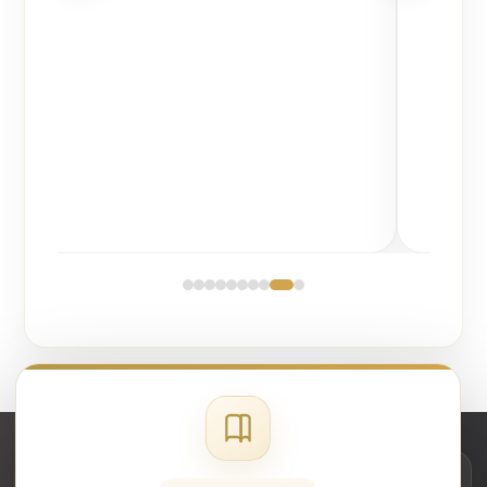
مباشرة مثل (منصة قوى، منصة مدد لحماية الأجور،
والمؤسسة العامة للتأمينات الاجتماعية)، وهي خطوة
أساسية لتمكين الشركة من إصدار تأشيرات العمل
وتوظيف الكوادر البشرية.
التجهيز اللوجستي والائتماني:
مصاريف تهيئة المقر
الفعلي للشركة بما يطابق ضوابط التراخيص، بالإضافة
إلى تكاليف تدقيق الحسابات وإعداد القوائم المالية
السنوية لإيداعها في منصة (قوائم) التزاماً بنظام
الشركات السعودي.
تكلفة تأسيس شركة ذات مسؤولية محدودة
للأجانب في السعودية
تخضع
تكلفة تأسيس شركة ذات مسؤولية محدودة للأجانب في
السعودية
لهيكل مالي وتنظيمي مستقل تفرضه الطبيعة الخاصة
بالاستثمارات العابرة للحدود؛ حيث يتطلب دخول رأس المال الأجنبي
شركة ميزان القانونية