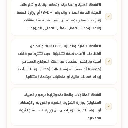
الأنشطة الطبية والغذائية:
وتخضع لرقابة واشتراطات
الهيئة العامة للغذاء والدواء (SFDA)
أو وزارة الصحة،
وتترتب عليها رسوم فحص فني متخصصة للمنشآت
والمستودعات لضمان الامتثال للمعايير الحيوية.
الأنشطة التقنية والمالية (FinTech):
وتُعد من
القطاعات الأعلى كلفة تشغيلية، حيث تشترط موافقات
أمنية وتراخيص مشددة من
البنك المركزي السعودي
(SAMA)
أو
هيئة السوق المالية (CMA)
، وتتطلب أحياناً
إيداع ضمانات مالية أو متطلبات حوكمة استثنائية.
أنشطة المقاولات والصناعة:
وترتبط برسوم تصنيف
المقاولين بوزارة الشؤون البلدية والقروية والإسكان،
أو موافقات بيئية وتراخيص من وزارة الصناعة والثروة
المعدنية.