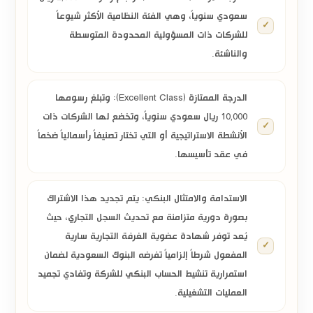
سعودي سنوياً
، وهي الفئة النظامية الأكثر شيوعاً
للشركات ذات المسؤولية المحدودة المتوسطة
والناشئة.
الدرجة الممتازة (Excellent Class):
وتبلغ رسومها
10,000 ريال سعودي سنوياً
، وتخضع لها الشركات ذات
الأنشطة الاستراتيجية أو التي تختار تصنيفاً رأسمالياً ضخماً
في عقد تأسيسها.
الاستدامة والامتثال البنكي:
يتم تجديد هذا الاشتراك
بصورة دورية متزامنة مع تحديث السجل التجاري، حيث
يُعد توفر شهادة عضوية الغرفة التجارية سارية
المفعول شرطاً إلزامياً تفرضه البنوك السعودية لضمان
استمرارية تنشيط الحساب البنكي للشركة وتفادي تجميد
العمليات التشغيلية.