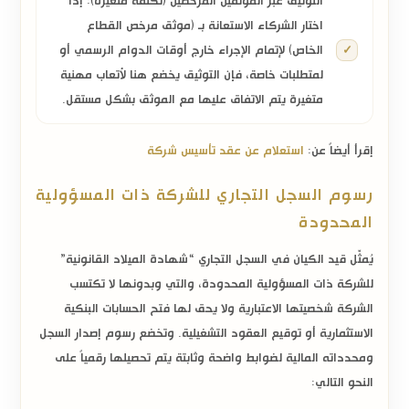
التوثيق عبر الموثقين المرخصين (تكلفة متغيرة):
إذا
اختار الشركاء الاستعانة بـ (موثق مرخص القطاع
الخاص) لإتمام الإجراء خارج أوقات الدوام الرسمي أو
لمتطلبات خاصة، فإن التوثيق يخضع هنا لأتعاب مهنية
متغيرة يتم الاتفاق عليها مع الموثق بشكل مستقل.
إقرأ أيضاً عن:
استعلام عن عقد تأسيس شركة
رسوم السجل التجاري للشركة ذات المسؤولية
المحدودة
يُمثّل قيد الكيان في السجل التجاري “شهادة الميلاد القانونية”
للشركة ذات المسؤولية المحدودة، والتي وبدونها لا تكتسب
الشركة شخصيتها الاعتبارية ولا يحق لها فتح الحسابات البنكية
الاستثمارية أو توقيع العقود التشغيلية. وتخضع رسوم إصدار السجل
ومحدداته المالية لضوابط واضحة وثابتة يتم تحصيلها رقمياً على
النحو التالي: