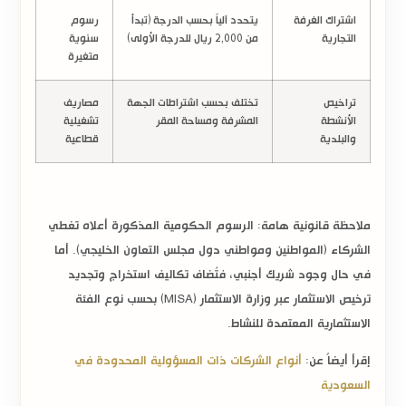
اشتراك الغرفة
يتحدد آلياً بحسب الدرجة (تبدأ
رسوم
التجارية
من
2,000 ريال
للدرجة الأولى)
سنوية
متغيرة
تراخيص
تختلف بحسب اشتراطات الجهة
مصاريف
الأنشطة
المشرفة ومساحة المقر
تشغيلية
والبلدية
قطاعية
ملاحظة قانونية هامة:
الرسوم الحكومية المذكورة أعلاه تغطي
الشركاء (المواطنين ومواطني دول مجلس التعاون الخليجي). أما
في حال وجود شريك أجنبي، فتُضاف تكاليف استخراج وتجديد
ترخيص الاستثمار عبر وزارة الاستثمار (MISA) بحسب نوع الفئة
الاستثمارية المعتمدة للنشاط.
إقرأ أيضاً عن:
أنواع الشركات ذات المسؤولية المحدودة في
السعودية