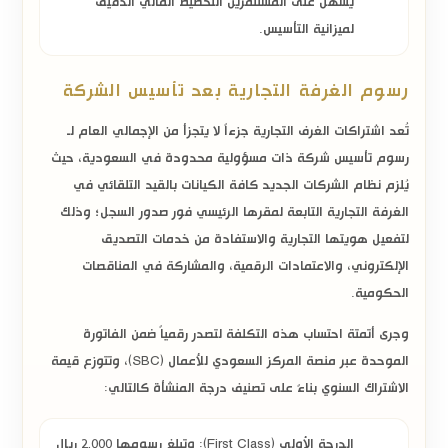
يسهل على المستثمرين التخطيط المالي الدقيق
لميزانية التأسيس.
رسوم الغرفة التجارية بعد تأسيس الشركة
تُعد اشتراكات الغرف التجارية جزءاً لا يتجزأ من الإجمالي العام لـ
رسوم تأسيس شركة ذات مسؤولية محدودة في السعودية
، حيث
يُلزم نظام الشركات الجديد كافة الكيانات بالقيد التلقائي في
الغرفة التجارية التابعة لمقرها الرئيسي فور صدور السجل؛ وذلك
لتفعيل هويتها التجارية والاستفادة من خدمات التصديق
الإلكتروني، والاعتمادات الرقمية، والمشاركة في المناقصات
الحكومية.
وجرى أتمتة احتساب هذه التكلفة لتصدر رقمياً ضمن الفاتورة
الموحدة عبر منصة
المركز السعودي للأعمال (SBC)
، وتتوزع قيمة
الاشتراك السنوي بناءً على تصنيف درجة المنشأة كالتالي:
الدرجة الأولى (First Class):
وتبلغ رسومها
2,000 ريال