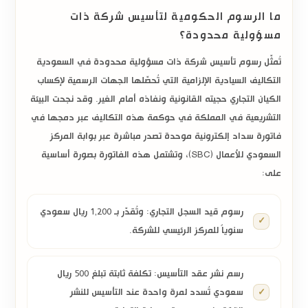
ما الرسوم الحكومية لتأسيس شركة ذات
مسؤولية محدودة؟
تُمثّل
رسوم تأسيس شركة ذات مسؤولية محدودة في السعودية
التكاليف السيادية الإلزامية التي تُحصّلها الجهات الرسمية لإكساب
الكيان التجاري حجيته القانونية ونفاذه أمام الغير. وقد نجحت البيئة
التشريعية في المملكة في حوكمة هذه التكاليف عبر دمجها في
فاتورة سداد إلكترونية موحدة تصدر مباشرة عبر بوابة
المركز
السعودي للأعمال (SBC)
، وتشتمل هذه الفاتورة بصورة أساسية
على:
رسوم قيد السجل التجاري:
وتُقدّر بـ
1,200 ريال سعودي
سنوياً
للمركز الرئيسي للشركة.
رسم نشر عقد التأسيس:
تكلفة ثابتة تبلغ
500 ريال
سعودي
تُسدد لمرة واحدة عند التأسيس للنشر