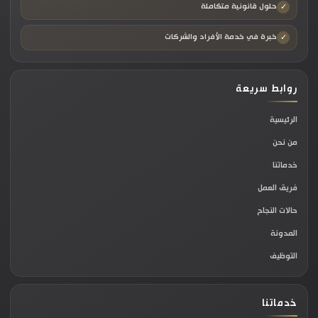
حلول قانونية متكاملة
المحلية، إلا أن وزارة الاستثمار قد تشترط كفاءة مالية
وملاءة محددة (حدود دنيوية لرأس المال) لبعض
خبرة في خدمة الأفراد والشركات
الأنشطة المقيدة؛ كقطاع التجزئة والتجارة بملكية
أجنبية كاملة 100%، أو قطاعات التطوير العقاري.
روابط سريعة
التصديق والترجمة القانونية العكسية:
يتطلب ملف
الرئيسية
التأسيس للأجانب تصديق كافة المستندات الثبوتية
من نحن
للشركة الأم (مثل عقد التأسيس، السجل التجاري،
خدماتنا
والقرارات الاستراتيجية) من السفارة السعودية في بلد
فريق العمل
المنشأ ووزارة الخارجية داخل المملكة، متبوعاً
حالات النجاح
بترجمتها ترجمة قانونية معتمدة إلى اللغة العربية.
المدونة
التوظيف
المقابل المالي والتأمينات الدولية:
تخضع الكيانات
الأجنبية لاشتراطات خاصة تتعلق بفتح الحسابات البنكية
الاستثمارية للشركات تحت التأسيس، بالإضافة إلى
خدماتنا
تكاليف العضويات والمنصات التنظيمية المرتبطة بإقامة