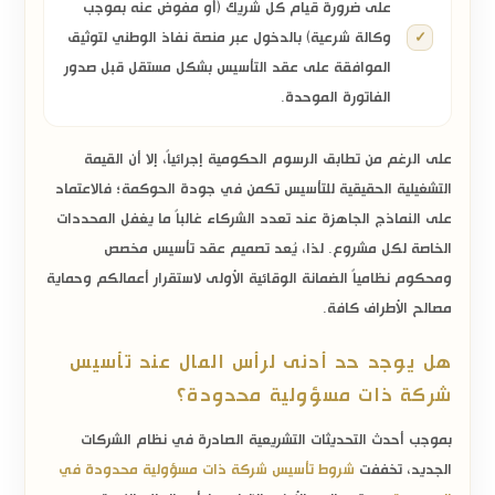
على ضرورة قيام كل شريك (أو مفوض عنه بموجب
وكالة شرعية) بالدخول عبر منصة نفاذ الوطني لتوثيق
الموافقة على عقد التأسيس بشكل مستقل قبل صدور
الفاتورة الموحدة.
على الرغم من تطابق الرسوم الحكومية إجرائياً، إلا أن القيمة
التشغيلية الحقيقية للتأسيس تكمن في جودة الحوكمة؛ فالاعتماد
على النماذج الجاهزة عند تعدد الشركاء غالباً ما يغفل المحددات
الخاصة لكل مشروع. لذا، يُعد تصميم عقد تأسيس مخصص
ومحكوم نظامياً الضمانة الوقائية الأولى لاستقرار أعمالكم وحماية
مصالح الأطراف كافة.
هل يوجد حد أدنى لرأس المال عند تأسيس
شركة ذات مسؤولية محدودة؟
بموجب أحدث التحديثات التشريعية الصادرة في نظام الشركات
الجديد، تخففت
شروط تأسيس شركة ذات مسؤولية محدودة في