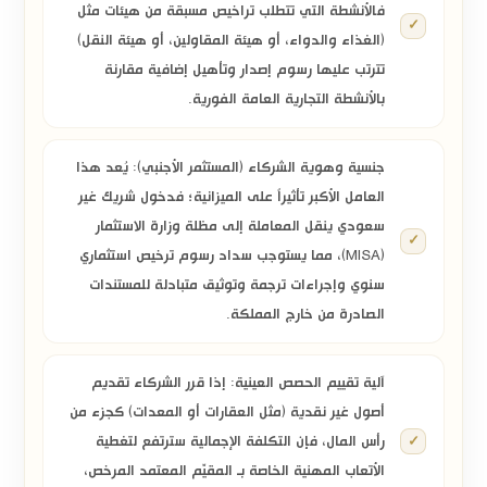
فالأنشطة التي تتطلب تراخيص مسبقة من هيئات مثل
(الغذاء والدواء، أو هيئة المقاولين، أو هيئة النقل)
تترتب عليها رسوم إصدار وتأهيل إضافية مقارنة
بالأنشطة التجارية العامة الفورية.
جنسية وهوية الشركاء (المستثمر الأجنبي):
يُعد هذا
العامل الأكبر تأثيراً على الميزانية؛ فدخول شريك غير
سعودي ينقل المعاملة إلى مظلة
وزارة الاستثمار
(MISA)
، مما يستوجب سداد رسوم ترخيص استثماري
سنوي وإجراءات ترجمة وتوثيق متبادلة للمستندات
الصادرة من خارج المملكة.
آلية تقييم الحصص العينية:
إذا قرر الشركاء تقديم
أصول غير نقدية (مثل العقارات أو المعدات) كجزء من
رأس المال، فإن التكلفة الإجمالية سترتفع لتغطية
الأتعاب المهنية الخاصة بـ
المقيّم المعتمد
المرخص،