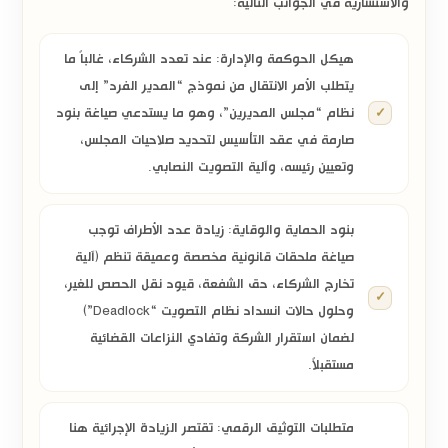
والاستشارية في الجوانب التالية:
هيكل الحوكمة والإدارة:
عند تعدد الشركاء، غالباً ما
يتطلب الأمر الانتقال من نموذج “المدير الفرد” إلى
نظام
“مجلس المديرين”
، وهو ما يستدعي صياغة بنود
صارمة في عقد التأسيس لتحديد صلاحيات المجلس،
وتعيين رئيسه، وآلية التصويت النصابي.
بنود الحماية والوقاية:
زيادة عدد الأطراف توجب
صياغة ملحقات قانونية مخصصة وعميقة تنظم (آلية
تخارج الشركاء، حق الشفعة، قيود نقل الحصص للغير،
وحلول حالات انسداد نظام التصويت “Deadlock”)
لضمان استقرار الشركة وتفادي النزاعات القضائية
مستقبلاً.
متطلبات التوثيق الرقمي:
تقتصر الزيادة الإجرائية هنا