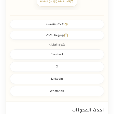
لقد أكملت 50% من المقالة
المستثمر عند تأسيس الشركة
لا تقتصر الميزانية التشغيلية لإطلاق الكيان التجاري على الرسوم
الحكومية الموحدة فحسب، بل قد تترتب على المستثمر التزامات
2٬245 مشاهدة
مالية أخرى ترتبط بمتطلبات التأسيس والتشغيل. ولهذا فإن تقدير
يونيو 16, 2026
رسوم تأسيس شركة ذات مسؤولية محدودة في السعودية
بصورة
دقيقة يتطلب النظر إلى جميع المصروفات المحتملة، وليس فقط
شارك المقال:
الرسوم النظامية المرتبطة بإجراءات التسجيل. ومن أبرز هذه
Facebook
التكاليف:
X
أتعاب الهندسة القانونية والحوكمة:
وهي الاستثمار
الموجه لمستشاري تأسيس الشركات لإعداد وصياغة
LinkedIn
عقود التأسيس المخصصة، وصياغة
اتفاقيات الشركاء
WhatsApp
(Shareholders’ Agreements)
ومواثيق الحوكمة
التي تضمن استقرار الشراكة وحماية حقوق الأقلية
والأغلبية على حد سواء.
أحدث المدونات