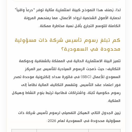
لذا، يُصنف هذا النموذج كبيئة استثمارية مثالية توفر “درعاً واقياً”
لحماية الأصول الشخصية لرواد الأعمال، مما يمنحهم المرونة
الكاملة للتوسع التجاري بأقل نسبة مخاطرة ممكنة.
كم تبلغ رسوم تأسيس شركة ذات مسؤولية
محدودة في السعودية؟
تتميز البيئة الاستثمارية الحالية في المملكة بالشفافية وحوكمة
التكاليف؛ حيث دُمجت الرسوم السيادية للتأسيس عبر
المركز
السعودي للأعمال (SBC)
في فاتورة سداد إلكترونية موحدة تصدر
فور اعتماد عقد التأسيس. وتنقسم التكاليف المالية نظاماً إلى
رسوم حكومية ثابتة، واشتراكات قطاعية ترتبط بنوع النشاط وهيكل
الملكية.
يُبين الجدول التالي الهيكل التفصيلي لرسوم تأسيس شركة ذات
مسؤولية محدودة في السعودية لعام 2026: