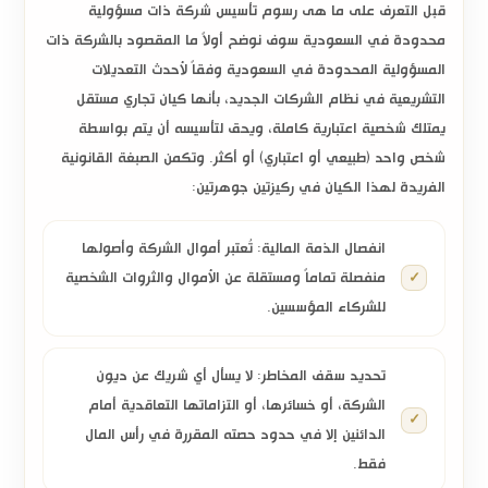
قبل التعرف على ما هى رسوم تأسيس شركة ذات مسؤولية
محدودة في السعودية سوف نوضح أولاً ما المقصود بالشركة ذات
المسؤولية المحدودة في السعودية وفقاً لأحدث التعديلات
التشريعية في نظام الشركات الجديد، بأنها كيان تجاري مستقل
يمتلك شخصية اعتبارية كاملة، ويحق لتأسيسه أن يتم بواسطة
شخص واحد (طبيعي أو اعتباري) أو أكثر. وتكمن الصبغة القانونية
الفريدة لهذا الكيان في ركيزتين جوهرتين:
انفصال الذمة المالية:
تُعتبر أموال الشركة وأصولها
منفصلة تماماً ومستقلة عن الأموال والثروات الشخصية
للشركاء المؤسسين.
تحديد سقف المخاطر:
لا يسأل أي شريك عن ديون
الشركة، أو خسائرها، أو التزاماتها التعاقدية أمام
الدائنين إلا في حدود حصته المقررة في رأس المال
فقط.