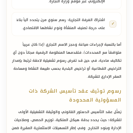
الإلكتروني عبر موقع وزارة التجارة.
اشتراك الغرفة التجارية:
رسم سنوي مرن يتحدد آلياً بناءً
على درجة تصنيف المنشأة ونوع نشاطها الاقتصادي.
أما بالنسبة لإجراءات صياغة وحجز الاسم التجاري (إذا كان عربياً
متوافقاً مع المحددات)، فتقدمها المنظومة الرقمية
مجاناً
دون أي
تكاليف مادية، في حين قد تفرض رسوم تشغيلية لاحقة ترتبط بإصدار
التراخيص القطاعية أو تراخيص البلدية بحسب طبيعة النشاط ومساحة
المقر الإداري للشركة.
رسوم توثيق عقد تأسيس الشركة ذات
المسؤولية المحدودة
يُمثّل عقد التأسيس الدستور القانوني والوثيقة التشغيلية الأولى
للشركة؛ حيث يحدد بدقة هيكل الملكية، توزيع الحصص، وصلاحيات
الإدارة وبنود التخارج. وفي إطار التسهيلات الاستثمارية المقررة ضمن