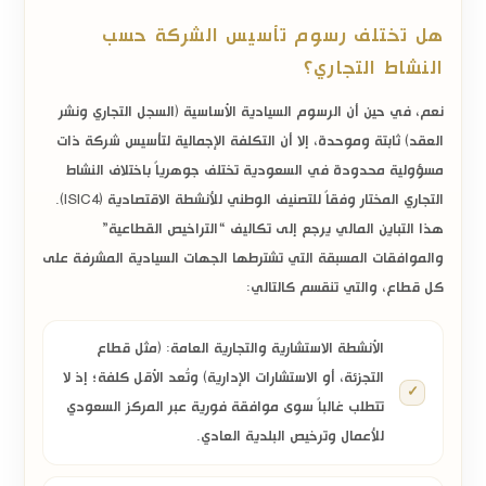
هل تختلف رسوم تأسيس الشركة حسب
النشاط التجاري؟
نعم، في حين أن الرسوم السيادية الأساسية (السجل التجاري ونشر
العقد) ثابتة وموحدة، إلا أن
التكلفة الإجمالية لتأسيس شركة ذات
مسؤولية محدودة في السعودية تختلف جوهرياً باختلاف النشاط
التجاري المختار
وفقاً للتصنيف الوطني للأنشطة الاقتصادية (ISIC4).
هذا التباين المالي يرجع إلى تكاليف
“التراخيص القطاعية”
والموافقات المسبقة التي تشترطها الجهات السيادية المشرفة على
كل قطاع، والتي تنقسم كالتالي:
الأنشطة الاستشارية والتجارية العامة:
(مثل قطاع
التجزئة، أو الاستشارات الإدارية) وتُعد الأقل كلفة؛ إذ لا
تتطلب غالباً سوى موافقة فورية عبر المركز السعودي
للأعمال وترخيص البلدية العادي.