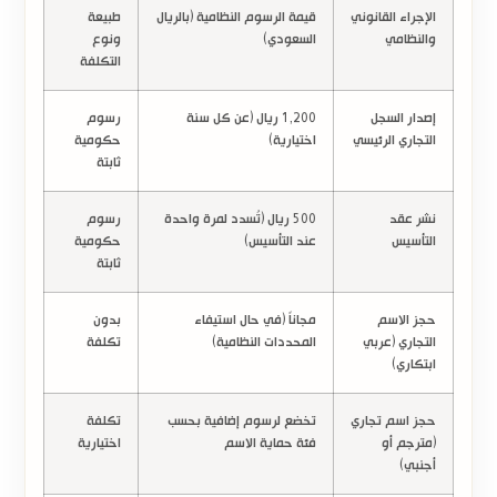
الإجراء القانوني
قيمة الرسوم النظامية (بالريال
طبيعة
والنظامي
السعودي)
ونوع
التكلفة
إصدار السجل
1,200 ريال
(عن كل سنة
رسوم
التجاري الرئيسي
اختيارية)
حكومية
ثابتة
نشر عقد
500 ريال
(تُسدد لمرة واحدة
رسوم
التأسيس
عند التأسيس)
حكومية
ثابتة
حجز الاسم
مجاناً
(في حال استيفاء
بدون
التجاري (عربي
المحددات النظامية)
تكلفة
ابتكاري)
حجز اسم تجاري
تخضع لرسوم إضافية بحسب
تكلفة
(مترجم أو
فئة حماية الاسم
اختيارية
أجنبي)